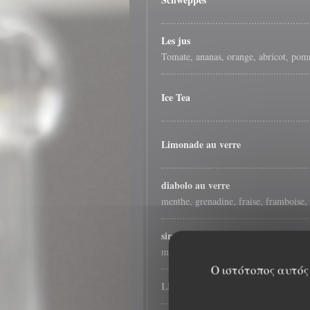
Les jus
Tomate, ananas, orange, abricot, po
Ice Tea
Limonade au verre
diabolo au verre
menthe, grenadine, fraise, framboise,
sirop à l'eau
menthe, grenadine, peche, citron, fra
Ο ιστότοπος αυτός 
LES COCKTAILS