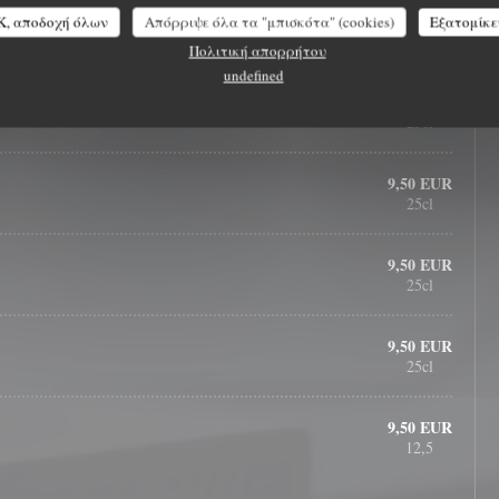
9,50 EUR
K, αποδοχή όλων
Απόρριψε όλα τα "μπισκότα" (cookies)
Εξατομίκε
25cl
Πολιτική απορρήτου
undefined
9,50 EUR
25cl
9,50 EUR
25cl
9,50 EUR
25cl
9,50 EUR
25cl
9,50 EUR
12,5