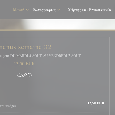
Μενού
Φωτογραφίες
Χάρτης και Επικοινωνία
((ανοίγει σε νέο παράθυρο))
menus semaine 32
chaque jour DU MARDI 4 AOUT AU VENDREDI 7 AOUT
13,50 EUR
13,50 EUR
erre wedges