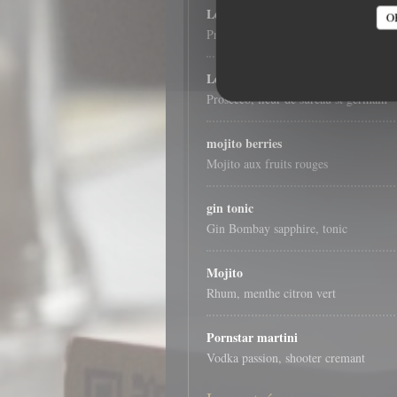
Le Spritz
O
Prosecco, Aperol
Le Hugo
Prosecco, fleur de sureau st germain
mojito berries
Mojito aux fruits rouges
gin tonic
Gin Bombay sapphire, tonic
Mojito
Rhum, menthe citron vert
Pornstar martini
Vodka passion, shooter cremant