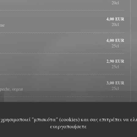
20cl
4,00 EUR
20cl
mme
4,00 EUR
25cl
2,90 EUR
25cl
3,00 EUR
25cl
 peche, orgeat
2,30 EUR
ise framboise
χρησιμοποιεί "μπισκότα" (cookies) και σας επιτρέπει να ελ
ενεργοποιήσετε
AU CHEVAL NOIR