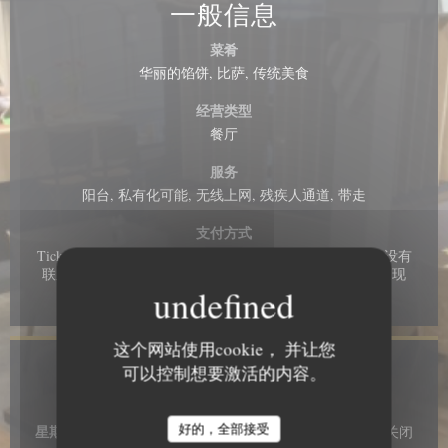
一般信息
菜肴
华丽的馅饼, 比萨, 传统美食
经营类型
餐厅
服务
阳台, 私有化可能, 无线上网, 残疾人通道, 带走
支付方式
Ticket restaurant dématérialisé, Mobile payment, Apple Pay, 没有
联系, Paiement Sans联系人, 欧洲卡/万事达卡, 大师, 签证, 现
金, 借记卡
这个网站使用cookie， 并让您
可以控制想要激活的内容。
营业时间
AU CHEVAL NOIR
好的，全部接受
星期一
关闭