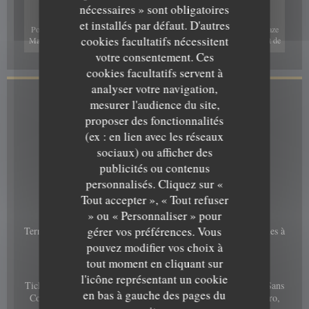
nécessaires » sont obligatoires
et installés par défaut. D'autres
Pour afficher la carte interactive Waze, vous devez accepter les cookies Waze
cookies facultatifs nécessitent
Map (Google). Ces cookies peuvent collecter des données de navigation et de
localisation.
Autoriser
votre consentement. Ces
cookies facultatifs servent à
analyser votre navigation,
Infos pratiques
mesurer l'audience du site,
proposer des fonctionnalités
Cuisine
(ex : en lien avec les réseaux
Tartes flambées, Pizza, Cuisine Traditionnelle
sociaux) ou afficher des
publicités ou contenus
Type de restaurant
personnalisés. Cliquez sur «
AU CHEVAL NOIR
Restaurant
Tout accepter », « Tout refuser
Services
» ou « Personnaliser » pour
gérer vos préférences. Vous
Terrasse, Privatisation possible, Accès Wifi, Accès aux personnes à
mobilité réduite, A emporter
pouvez modifier vos choix à
tout moment en cliquant sur
Moyens de paiement
l'icône représentant un cookie
Ticket restaurant dématérialisé, Paiement mobile, Apple Pay, Sans
en bas à gauche des pages du
Contact, Paiement Sans Contact, Eurocard/Mastercard, Maestro,