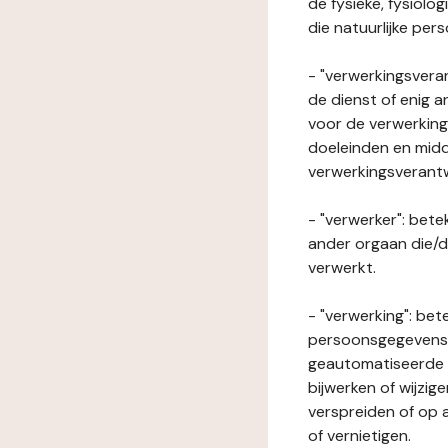
de fysieke, fysiolo
die natuurlijke per
- "verwerkingsveran
de dienst of enig 
voor de verwerking
doeleinden en midde
verwerkingsverant
- "verwerker": bete
ander orgaan die/
verwerkt.
- "verwerking": be
persoonsgegevens o
geautomatiseerde p
bijwerken of wijzig
verspreiden of op a
of vernietigen.