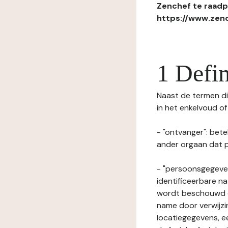
Zenchef te raadpl
https://www.zenc
1 Defin
Naast de termen die
in het enkelvoud o
- "ontvanger": bete
ander orgaan dat p
- "persoonsgegeven
identificeerbare na
wordt beschouwd ee
name door verwijzi
locatiegegevens, ee