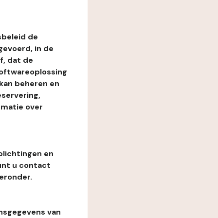
beleid de
evoerd, in de
, dat de
softwareoplossing
 kan beheren en
eservering,
rmatie over
plichtingen en
unt u contact
eronder.
onsgegevens van