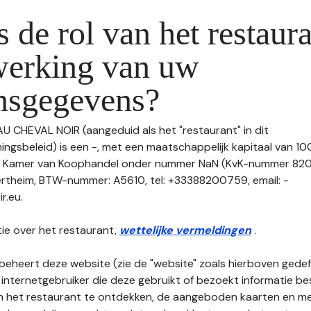
s de rol van het restaura
werking van uw
nsgegevens?
AU CHEVAL NOIR (aangeduid als het "restaurant" in dit
gsbeleid) is een -, met een maatschappelijk kapitaal van 10
de Kamer van Koophandel onder nummer NaN (KvK-nummer 82
rtheim, BTW-nummer: A5610, tel: +33388200759, email: -
r.eu.
ie over het restaurant,
wettelijke vermeldingen
.
beheert deze website (zie de "website" zoals hierboven gedefi
 internetgebruiker die deze gebruikt of bezoekt informatie be
an het restaurant te ontdekken, de aangeboden kaarten en men