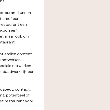
nt.
restaurant kunnen
t en/of een
t restaurant een
enkbonnen"
den, maar ook om
staurant.
at stellen content
ze netwerken
 sociale netwerken
t daadwerkelijk een
rospect, contact,
ent, potentieel of
het restaurant voor