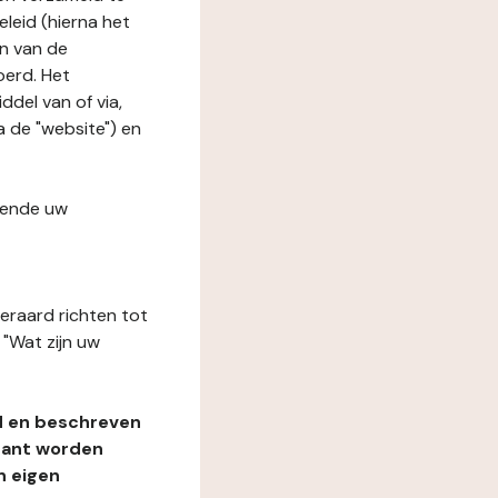
leid (hierna het
n van de
oerd. Het
del van of via,
a de "website") en
fende uw
teraard richten tot
"Wat zijn uw
d en beschreven
rant worden
n eigen