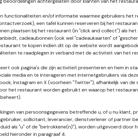
nog beoordelingen achtergelaten door klanten van het restaura
n functionaliteiten en/of informatie waarmee gebruikers het 
ontactverzoek), een tafel kunnen reserveren bij het restauran
nnen plaatsen bij het restaurant (in "click and collect") als he
 aanbiedt, cadeaubonnen (ook wel "cadeaukaarten" of "gesch
estaurant te kopen indien dit op de website wordt aangebo
liteiten te raadplegen in verband met de activiteit van het re
ert ook pagina's die zijn activiteit presenteren en hem in sta
ociale media en te interageren met internetgebruikers via de
book, Instagram en X (voorheen "Twitter"), afhankelijk van de
door het restaurant worden gebruikt en waarop het restauran
 beheert).
ingen van persoonsgegevens betreffende u, of u nu klant, p
gebruiker, sollicitant, leverancier, dienstverlener of partner b
duid als "u" of de "betrokkene(n)"), worden uitgevoerd door 
eld hieronder in paragraaf 4.