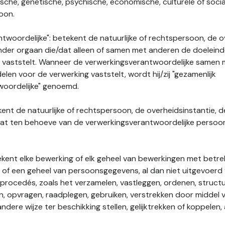
gische, genetische, psychische, economische, culturele of socia
soon.
twoordelijke": betekent de natuurlijke of rechtspersoon, de o
ander orgaan die/dat alleen of samen met anderen de doelein
 vaststelt. Wanneer de verwerkingsverantwoordelijke samen
len voor de verwerking vaststelt, wordt hij/zij "gezamenlijk
woordelijke" genoemd.
kent de natuurlijke of rechtspersoon, de overheidsinstantie, d
dat ten behoeve van de verwerkingsverantwoordelijke perso
tekent elke bewerking of elk geheel van bewerkingen met betre
f een geheel van persoonsgegevens, al dan niet uitgevoerd 
rocedés, zoals het verzamelen, vastleggen, ordenen, structu
en, opvragen, raadplegen, gebruiken, verstrekken door middel
ndere wijze ter beschikking stellen, gelijktrekken of koppelen