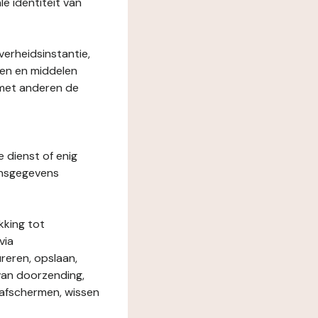
le identiteit van
verheidsinstantie,
den en middelen
 met anderen de
e dienst of enig
onsgegevens
kking tot
via
reren, opslaan,
 van doorzending,
, afschermen, wissen