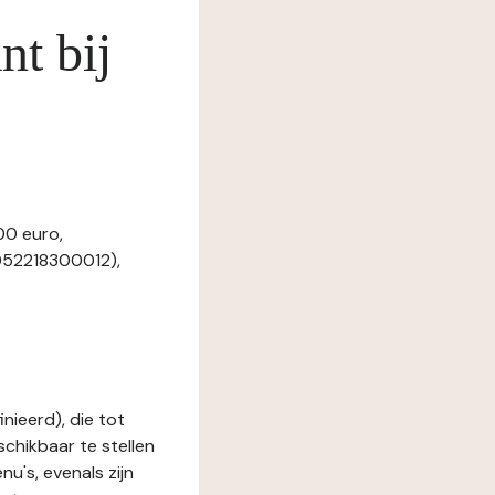
nt bij
00 euro,
052218300012),
nieerd), die tot
schikbaar te stellen
u's, evenals zijn