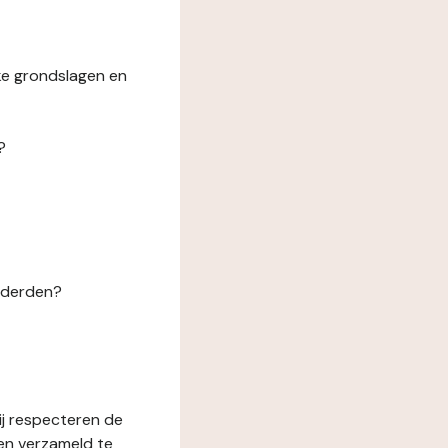
ke grondslagen en
?
n derden?
ij respecteren de
en verzameld te