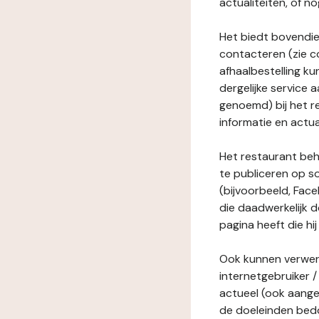
actualiteiten, of 
Het biedt bovendie
contacteren (zie c
afhaalbestelling ku
dergelijke service
genoemd) bij het r
informatie en actua
Het restaurant behe
te publiceren op s
(bijvoorbeeld, Face
die daadwerkelijk 
pagina heeft die hij
Ook kunnen verwerk
internetgebruiker / 
actueel (ook aange
de doeleinden bedo