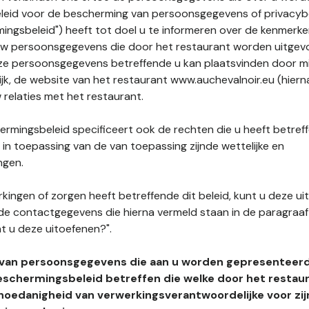
leid voor de bescherming van persoonsgegevens of privacybe
ngsbeleid") heeft tot doel u te informeren over de kenmerke
uw persoonsgegevens die door het restaurant worden uitgev
e persoonsgegevens betreffende u kan plaatsvinden door mid
ijk, de website van het restaurant www.auchevalnoir.eu (hiern
 relaties met het restaurant.
rmingsbeleid specificeert ook de rechten die u heeft betref
n toepassing van de van toepassing zijnde wettelijke en
ngen.
kingen of zorgen heeft betreffende dit beleid, kunt u deze ui
de contactgegevens die hierna vermeld staan in de paragraaf 
t u deze uitoefenen?".
 van persoonsgegevens die aan u worden gepresenteer
eschermingsbeleid betreffen die welke door het restau
hoedanigheid van verwerkingsverantwoordelijke voor zij